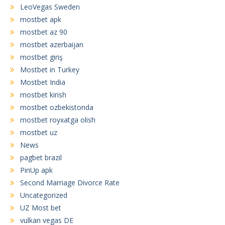
LeoVegas Sweden
mostbet apk
mostbet az 90
mostbet azerbaijan
mostbet giriş
Mostbet in Turkey
Mostbet India
mostbet kirish
mostbet ozbekistonda
mostbet royxatga olish
mostbet uz
News
pagbet brazil
PinUp apk
Second Marriage Divorce Rate
Uncategorized
UZ Most bet
vulkan vegas DE