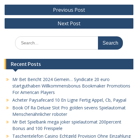
Post
Previous Post
navigation
Next Post
Search
for:
Recent Posts
Mr Bet Bericht 2024 Gemein… Syndicate 20 euro
startguthaben Willkommensbonus Bookmaker Promotions
For American Players
Acheter Paysafecard 10 En Ligne Fertig Appel, Cb, Paypal
Book Of Ra Deluxe Slot Pro golden sevens Spielautomat
Menschenähnlicher roboter
Mr Bet Spielbank mega joker spielautomat 200percent
Bonus and 100 Freispiele
Taschentelefon Casino Echtgeld Provision Ohne Einzahlung