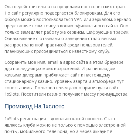
Она недействительна на пределами постсоветских стран.
Но сайт регулярно подвергается блокировкам. Для его
обхода можно воспользоваться VPN или зеркалом. Зеркало
представляет сам точную копию официального сайта. Оно
только замедляет работу же сервисы, шифрующие трафик.
Ознакомление с отзывами о заведении стало весьма
распространенной практикой среди пользователей,
планирующих присоединиться к известному клубу.
Сохранить моё имя, email а адрес сайта а этом браузере
ддя последующих моих возражений. Игра пиппардом
живыми дилерами приближает сайт к настоящему
стационарному казино. Уровень азарта и атмосфера тут
сопоставимы. Пользователям давно приглянулся сайт
1xSlots. Посетители казино получают массу преимущества.
Промокод На 1хслотс
1xSlots регистрация – довольно какой процесс. Стать
являюсь клуба можно не только с помощью электронной
почты, мобильного телефона, но а через аккаунт в