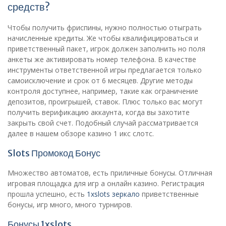
средств?
Чтобы получить фриспины, нужно полностью отыграть
начисленные кредиты. Же чтобы квалифицироваться и
приветственный пакет, игрок должен заполнить но поля
анкеты же активировать номер телефона. В качестве
инструменты ответственной игры предлагается только
самоисключение и срок от 6 месяцев. Другие методы
контроля доступнее, например, такие как ограничение
депозитов, проигрышей, ставок. Плюс только вас могут
получить верификацию аккаунта, когда вы захотите
закрыть свой счет. Подобный случай рассматривается
далее в нашем обзоре казино 1 икс слотс.
Slots Промокод Бонус
Множество автоматов, есть приличные бонусы. Отличная
игровая площадка для игр а онлайн казино. Регистрация
прошла успешно, есть
1xslots зеркало
приветственные
бонусы, игр много, много турниров.
Бонусы 1xslots