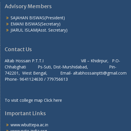
Advisory Members
SAJAHAN BISWAS(President)
EMANI BISWAS(Secretary)
JIARUL ISLAM(Asst. Secretary)
Contact Us
Altab Hossain P.T.T.I Vill – Khidirpur, P.O-
Chhabghati Ps-Suti, Dist-Murshidabad, Pin-
742201, West Bengal, Email- altabhossainptti@gmail.com
Phone- 9641124630 / 779756613
To visit college map
Click here
Important Links
www.wbuttepa.ac.in
www.ncte-india.org