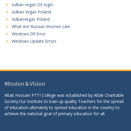
vulkan vegas DE login
Vulkan Vegas Poland
VulkanVegas Poland
What Are Russian Women Like
Windows Dll Error
Windows Update Errors
Mission & Vision
Altab Hossain PTTI College was established by Altab Charitable
Society.Our Institute to train up quality Teachers for the spread
of education ultimately to spread education in the country to
achieve the national goal of primary education for all.