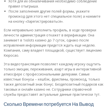
Хотя для их обналичивания необходимо соблюдение
правил отыгрыша.
После заполнения другие полей формы, укажите
промокод (для этого нет специальное поле) а нажмите
на кнопку «Зарегистрироваться».
Если неправильно заполнить профиль, в ходе проверки
личности администрация откажет в верификации. Она
занимает в 1xslots казино до 7 суток, однако после
исправления информации придется ждать еще неделю.
Компания, саму владеет площадкой, существует лицензию
Кюросао.
Эта видеотрансляция позволяет каждому игроку ощутить
только эмоции, переживания, азарт игры в интерактивной
атмосфере с профессиональными дилерами. Самые
известные бонусы – кешбэк, фриспины, промокод, только
также депозитный знак бонус. Бездепозитный подарков как
таковых и онлайн казино не. Сотрудники справочной
службы предоставят актуальные данные практически тут.
Сколько Времени потребуется На Вывод