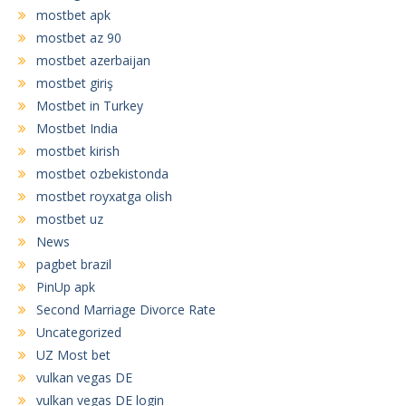
mostbet apk
mostbet az 90
mostbet azerbaijan
mostbet giriş
Mostbet in Turkey
Mostbet India
mostbet kirish
mostbet ozbekistonda
mostbet royxatga olish
mostbet uz
News
pagbet brazil
PinUp apk
Second Marriage Divorce Rate
Uncategorized
UZ Most bet
vulkan vegas DE
vulkan vegas DE login