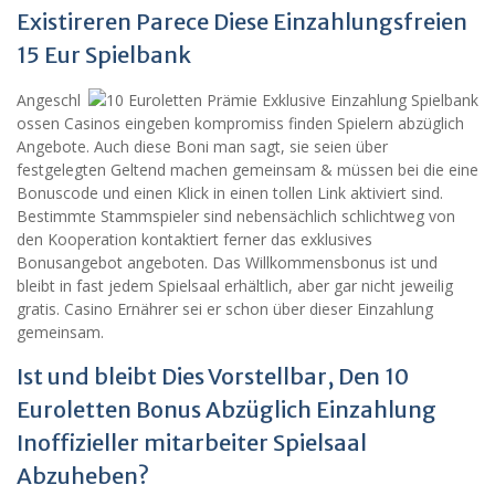
Existireren Parece Diese Einzahlungsfreien
15 Eur Spielbank
Angeschl
ossen Casinos eingeben kompromiss finden Spielern abzüglich
Angebote. Auch diese Boni man sagt, sie seien über
festgelegten Geltend machen gemeinsam & müssen bei die eine
Bonuscode und einen Klick in einen tollen Link aktiviert sind.
Bestimmte Stammspieler sind nebensächlich schlichtweg von
den Kooperation kontaktiert ferner das exklusives
Bonusangebot angeboten. Das Willkommensbonus ist und
bleibt in fast jedem Spielsaal erhältlich, aber gar nicht jeweilig
gratis. Casino Ernährer sei er schon über dieser Einzahlung
gemeinsam.
Ist und bleibt Dies Vorstellbar, Den 10
Euroletten Bonus Abzüglich Einzahlung
Inoffizieller mitarbeiter Spielsaal
Abzuheben?