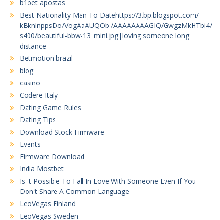
b1bet apostas
Best Nationality Man To Datehttps://3.bp.blogspot.com/-
kBknlnppsDo/VogAaAUQObI/AAAAAAAAGIQ/GwgzMkHTbi4/
s400/beautiful-bbw-13_mini.jpg|loving someone long
distance
Betmotion brazil
blog
casino
Codere Italy
Dating Game Rules
Dating Tips
Download Stock Firmware
Events
Firmware Download
India Mostbet
Is It Possible To Fall In Love With Someone Even If You
Don't Share A Common Language
LeoVegas Finland
LeoVegas Sweden