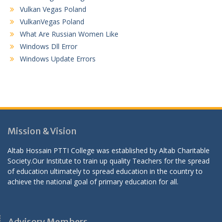
Vulkan Vegas Poland
VulkanVegas Poland
What Are Russian Women Like
Windows Dll Error
Windows Update Errors
Mission & Vision
Altab Hossain PTTI College was established by Altab Charitable
Society.Our Institute to train up quality Teachers for the spread
of education ultimately to spread education in the country to
achieve the national goal of primary education for all.
Advisory Members