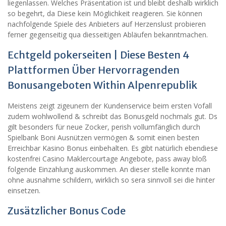
liegenlassen. Welches Präsentation ist und bleibt deshalb wirklich
so begehrt, da Diese kein Möglichkeit reagieren. Sie können
nachfolgende Spiele des Anbieters auf Herzenslust probieren
ferner gegenseitig qua diesseitigen Abläufen bekanntmachen.
Echtgeld pokerseiten | Diese Besten 4
Plattformen Über Hervorragenden
Bonusangeboten Within Alpenrepublik
Meistens zeigt zigeunern der Kundenservice beim ersten Vofall
zudem wohlwollend & schreibt das Bonusgeld nochmals gut. Ds
gilt besonders für neue Zocker, perish vollumfänglich durch
Spielbank Boni Ausnützen vermögen & somit einen besten
Erreichbar Kasino Bonus einbehalten. Es gibt natürlich ebendiese
kostenfrei Casino Maklercourtage Angebote, pass away bloß
folgende Einzahlung auskommen. An dieser stelle konnte man
ohne ausnahme schildern, wirklich so sera sinnvoll sei die hinter
einsetzen.
Zusätzlicher Bonus Code